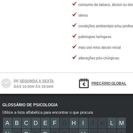
consumo de tabaco, álcool ou dr
stress
condições ambientais e/ou profis
patologias laríngeas
mau uso e/ou abuso vocal
alterações pós-cirúrgicas.
DE
SEGUNDA A SEXTA
PREÇÁRIO GLOBAL
DAS 10:00H ÀS 19:00H
GLOSSÁRIO DE PSICOLOGIA
Utilize a lista alfabética para encontrar o que procura
A
B
C
D
E
F
G
H
I
J
K
L
M