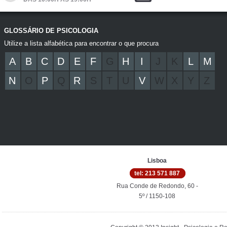
GLOSSÁRIO DE PSICOLOGIA
Utilize a lista alfabética para encontrar o que procura
A
B
C
D
E
F
G
H
I
J
K
L
M
N
O
P
Q
R
S
T
U
V
W
X
Y
Z
Lisboa
tel: 213 571 887
Rua Conde de Redondo, 60 -
5º / 1150-108