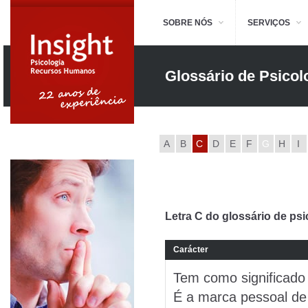
SOBRE NÓS
SERVIÇOS
Glossário de Psicol
A
B
C
D
E
F
G
H
I
Letra C do glossário de psi
Carácter
Tem como significado 
É a marca pessoal de u