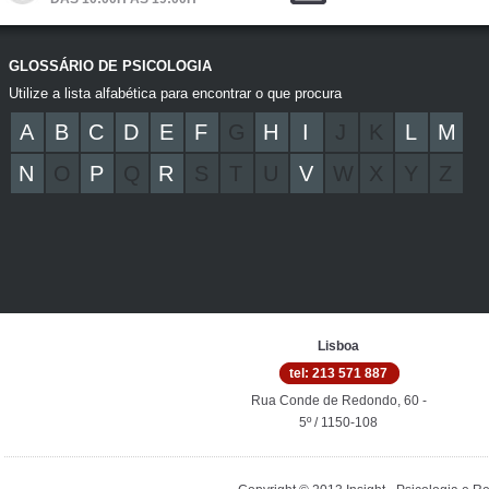
GLOSSÁRIO DE PSICOLOGIA
Utilize a lista alfabética para encontrar o que procura
A
B
C
D
E
F
G
H
I
J
K
L
M
N
O
P
Q
R
S
T
U
V
W
X
Y
Z
Lisboa
tel: 213 571 887
Rua Conde de Redondo, 60 -
5º / 1150-108