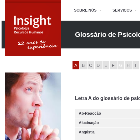
SOBRE NÓS
SERVIÇOS
Glossário de Psicol
A
B
C
D
E
F
G
H
I
Letra A do glossário de psi
Ab-Reacção
Alucinação
Angústia