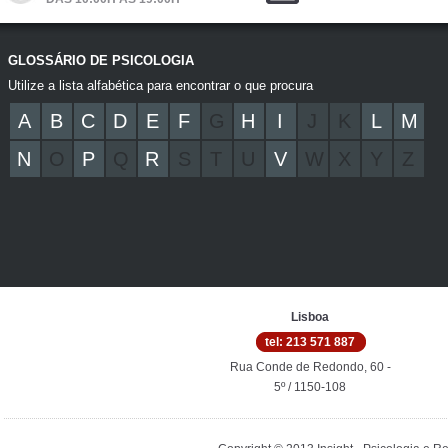
GLOSSÁRIO DE PSICOLOGIA
Utilize a lista alfabética para encontrar o que procura
A
B
C
D
E
F
G
H
I
J
K
L
M
N
O
P
Q
R
S
T
U
V
W
X
Y
Z
Lisboa
tel: 213 571 887
Rua Conde de Redondo, 60 -
5º / 1150-108