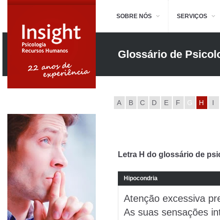
SOBRE NÓS
SERVIÇOS
Glossário de Psicol
A
B
C
D
E
F
G
H
I
Letra H do glossário de psi
Hipocondria
Atenção excessiva pre
As suas sensações in