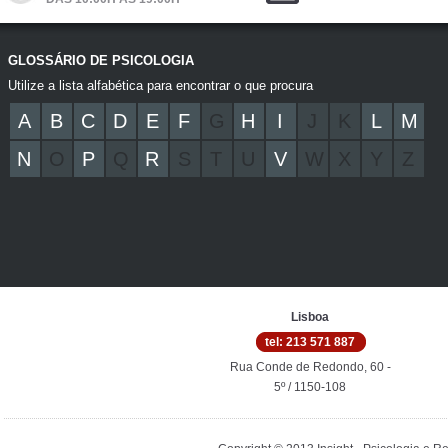
GLOSSÁRIO DE PSICOLOGIA
Utilize a lista alfabética para encontrar o que procura
A
B
C
D
E
F
G
H
I
J
K
L
M
N
O
P
Q
R
S
T
U
V
W
X
Y
Z
Lisboa
tel: 213 571 887
Rua Conde de Redondo, 60 -
5º / 1150-108