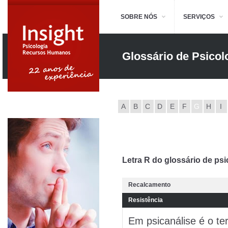
SOBRE NÓS
SERVIÇOS
Glossário de Psicol
A
B
C
D
E
F
G
H
I
Letra R do glossário de psi
Recalcamento
Resistência
Em psicanálise é o te