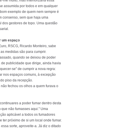
tar-me muito, mas interiorizaria essa
se assumida por todos e em qualquer
um bom exemplo de quem nem sempre é
um consenso, sem que haja uma
ial dos gestores de topo. Uma questão
arial.
er um espaço
Euro, RSCG, Ricardo Monteiro, sabe
 as medidas são para cumprir.
passado, quando se deixou de poder
 de publicidade que dirige, ainda havia
squecer-se" de cumprir a nova regra:
ar nos espaços comuns, à excepção
 do piso da recepção.
 não fechou os olhos a quem furava o
 continuares a poder fumar dentro desta
 que não fumasses aqui." Uma
ão aplicável a todos os fumadores
e ter próximo de si um local onde fumar.
essa sorte, aproveite-a. Já diz o ditado