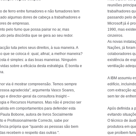
reuniões princip
o de ferro entre fumadores e não fumadores tem
trabalhadores qu
ado algumas dores de cabeça a trabalhadores e
passando pelo de
ores de empresas.
Microsoft já é pr
nto pelo fumo que possa pairar no ar, mas
1990, mas existe
udo pela discórdia que se gera ao seu redor.
cinzeiros.
As novas instala
acção luta pelos seus direitos, à sua maneira. A
Nações, já fora
o que se coloca é: qual, afinal, a melhor maneira?
colaboradores qu
osta é simples: a das boas maneiras. Ninguém
existência de es
vidas sobre a eficácia desta estratégia. É bonita e
ventilação adeq
na.
A IBM assumiu e
hor via é mostrar compreensão. Temos sempre
edifício, incluin
essoa agradecida", argumenta Vasco Soares,
com extracção ap
ogo e director-geral da consultora Insight –
sem ter de enfre
ogia e Recursos Humanos. Mas não é preciso ser
alista em comportamentos para defender esta
Após definida a p
. Paula Bobone, autora de livros Socialmente
evitando situaçõ
to e Profissionalmente Correcto, sabe por
O técnico de áud
ência própria que "quando as pessoas são bem
produtora em que
as recebem o respeito das outras ".
que proíbem fuma