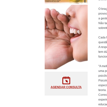
O braç
provoc
a gest
Não ta
sobret
Cada f
questã
A resp
tem dú
funcio
"A mel
uma p
psicól
Psicol
especi
AGENDAR CONSULTA
teoria
Correc
experi
educad