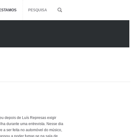
ESTAMOS
PESQUISA
u depois de Luís Represas exigir
ilha durante uma entrevista. Nesse dia
ve a ser feita no automóvel do músico,
 passou a poder fumar-se na sala de