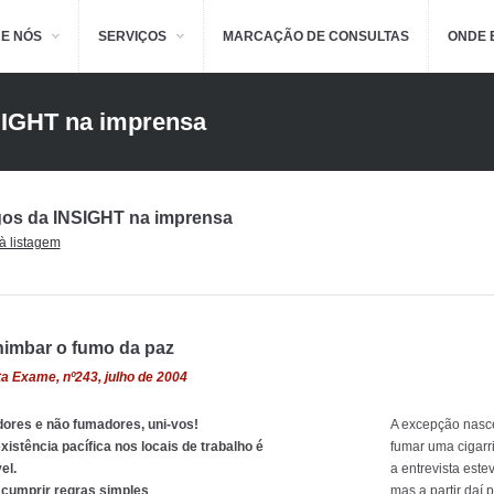
E NÓS
SERVIÇOS
MARCAÇÃO DE CONSULTAS
ONDE 
IGHT na imprensa
gos da INSIGHT na imprensa
 à listagem
imbar o fumo da paz
a Exame, nº243, julho de 2004
ores e não fumadores, uni-vos!
A excepção nasce
xistência pacífica nos locais de trabalho é
fumar uma cigarr
el.
a entrevista este
 cumprir regras simples
mas a partir daí