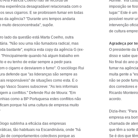
so Ana Patrícia Coelho não se recorda de
Admite: "Iria cus
ma experiência desagradável relacionada com o
imposição se fos
os seus cigarros. E se proibissem fumar em todas
lugar." Este é 
as da agência? "Durante uns tempos andaria
possível reunir 
 muito desconcentrada", supõe.
intervenção ofic
de cultura empres
ro lado da questão está Marta Coelho, outra
itária. "Não sou uma não fumadora radical, mas
Agradeça por t
da bastante", explica esta copy da agência G (ex-
O presidente da 
. "Principalmente quando há algum trabalho em
disso e sabe que
to e eu tenho de estar sempre a pedir para
No final do ano 
em o cigarro e desviarem o fumo". O sociólogo Rui
fumar na agência
ra defende que "as lideranças são sempre as
muita gente a "e
pais responsáveis" de situações como esta. E o
não se pode fum
ogo Vasco Soares subscreve: "As leis informais
dos corredores e
igem a conflitos." Defende Rui de Moura: "Em
Ricardo Monteiro
hias como a BP Portuguesa estes conflitos não
acordo.
ificam porque há uma cultura de empresa muito
"
Dizia-lhes: "Para
empresa era bom
ólogo sublinha a eficácia das empresas
chamada de atenç
áticas, tão habituais na Escandinávia, onde "há
que têm a sorte d
ção de comportamentos colectivos porque as
Se é dos que têm 