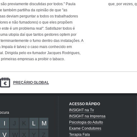
 são previamente discutidas por todos." Paula
que, por vezes, 
 também partilha da opinião de que "as
as deviam perguntar a todos os trabalhadores
ores e não fumadores) o que eles propõem
 este é um problema real". Satisfazer todos é
uma utopia daí que tantos gestores optem por
r terminantemente o fumo dentro das instalações. A
a Impala é talvez o caso mais conhecido em
al. Dirigida pelo ex-fumador Jacques Rodrigues,
s primeiras empresas a proibir o tabaco.
PREÇÁRIO GLOBAL
ACESSO RÁPIDO
INSIGHT na Tv
rocura
INSIGHT na Imprensa
I
J
K
L
M
Psicologia do Adulto
Exame Condutores
V
W
X
Y
Z
Terapia Fala