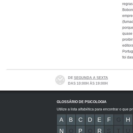
regras
Bobone
empres
(fumad
porque
quase 
proibi
editor
Portug
foi da
DE
SEGUNDA A SEXTA
DAS 10:00H ÀS 19:00H
GLOSSÁRIO DE PSICOLOGIA
Utilize a lista alfabética para encontrar o que p
A
B
C
D
E
F
G
H
N
O
P
Q
R
S
T
U