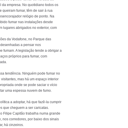
al da empresa. No quotidiano todos os
e queiram fumar, têm de sair à rua
sencorajador relógio de ponto. Na
oibido fumar nas instalações desde
m lugares abrigados no exterior, com
ções da Vodafone, no Parque das
m desenhadas a pensar nos
e fumam. A legislação tende a obrigar a
paços próprios para fumar, com
uada.
ssa tendência. Ninguém pode fumar no
do visitantes, mas há um espaço interior
ropriada onde se pode saciar o vício
ntar uma espessa nuvem de fumo.
olítica a adoptar, há que fazê-la cumprir
es que cheguem a ser caricatas.
io Filipe Capitão trabalha numa grande
, nos corredores, por baixo dos sinais
r, há cinzeiros.