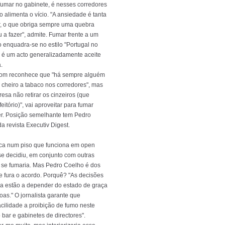
umar no gabinete, é nesses corredores
o alimenta o vício. "A ansiedade é tanta
r, o que obriga sempre uma quebra
 a fazer", admite. Fumar frente a um
o enquadra-se no estilo "Portugal no
 é um acto generalizadamente aceite
.
 som reconhece que "há sempre alguém
 cheiro a tabaco nos corredores", mas
esa não retirar os cinzeiros (que
eitório)", vai aproveitar para fumar
r. Posição semelhante tem Pedro
da revista Executiv Digest.
ica num piso que funciona em open
se decidiu, em conjunto com outras
o se fumaria. Mas Pedro Coelho é dos
 fura o acordo. Porquê? "As decisões
ia estão a depender do estado de graça
as." O jornalista garante que
acilidade a proibição de fumo neste
o bar e gabinetes de directores".