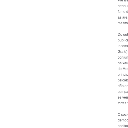
Por is
nenhu
fumo d
as áre
mesmo
Do out
public
incomo
Grafe)
conjun
baixar
de Mou
princi
psicól
dão or
compan
se ver
fortes.
O soci
democr
aceita