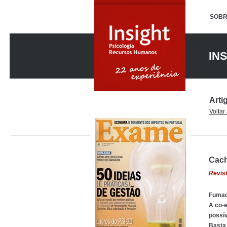
SOBR
INS
Arti
Voltar
Cach
Revist
Fumad
A co-e
possív
Basta