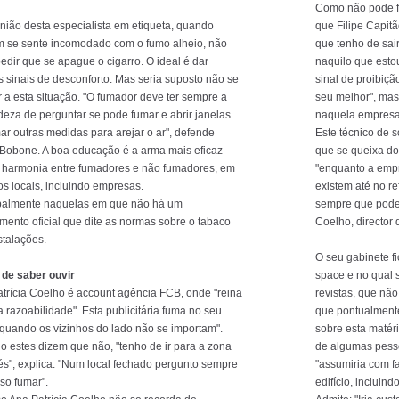
Como não pode f
nião desta especialista em etiqueta, quando
que Filipe Capitã
 se sente incomodado com o fumo alheio, não
que tenho de sai
edir que se apague o cigarro. O ideal é dar
naquilo que estou
os sinais de desconforto. Mas seria suposto não se
sinal de proibiçã
 a esta situação. "O fumador deve ter sempre a
seu melhor", mas
deza de perguntar se pode fumar e abrir janelas
naquela empresa
ar outras medidas para arejar o ar", defende
Este técnico de
Bobone. A boa educação é a arma mais eficaz
que se queixa do
 harmonia entre fumadores e não fumadores, em
"enquanto a empr
os locais, incluindo empresas.
existem até no ref
ipalmente naquelas em que não há um
sempre que pode
mento oficial que dite as normas sobre o tabaco
Coelho, director 
stalações.
O seu gabinete f
 de saber ouvir
space e no qual 
trícia Coelho é account agência FCB, onde "reina
revistas, que nã
da razoabilidade". Esta publicitária fuma no seu
que pontualmente
"quando os vizinhos do lado não se importam".
sobre esta matér
 estes dizem que não, "tenho de ir para a zona
de algumas pesso
és", explica. "Num local fechado pergunto sempre
"assumiria com f
so fumar".
edifício, incluind