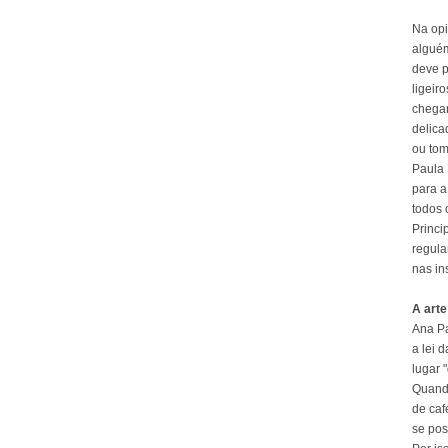
Na opi
alguém
deve p
ligeir
chegar
delica
ou tom
Paula 
para a
todos 
Princ
regula
nas in
A arte
Ana Pa
a lei 
lugar 
Quando
de caf
se pos