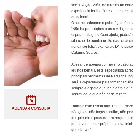
socialização. Além de atrasos na edu
experiência ter-lhe-á deixado marcas i
emocional.
O acompanhamento psicológico é uma
"Não há prescrições para a vida, ma
esperar milagres. Com ajuda, poderá
situação de equilíbrio. Se não for a
nunca ser feliz", explica ao DN o psi
Catarino Soares.
Apesar de apenas conhecer o caso au
leu nos jornais, este especialista acr
principais problemas de Natascha, ho
será a capacidade para tomar decisõe
sempre à espera que lhe digam o que 
sobretudo, o que não pode fazer."
Durante este tempo ouviu muitas veze
AGENDAR CONSULTA
não grites, não faças barulho, não pod
dos primeiros passos para reaprender 
promover o amor-próprio e a sua inicia
que ela faz."