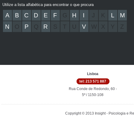
Utilize a lista alfabética para encontrar o que procura
A
B
C
D
E
F
G
H
I
J
K
L
M
N
O
P
Q
R
S
T
U
V
W
X
Y
Z
Lisboa
tel: 213 571 887
Rua Conde de Redondo, 60 -
5º / 1150-108
Copyright © 2013 Insight - Psicologia e 