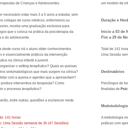
erapeutas de Crianças e Adolescentes.
um modelo de in
r necessário estar mais 3 a 5 anos a estudar, sem
Duração e Horá
mo colegas de curso médicos, enfermeiros ou
sores, receba uma graduação exclusiva para
Inicio a 03 de
ogos que o coloca na prática da psicoterapia da
Fim a 29 de N
a e do adolescente.
s deste curso irá o aluno obter conhecimentos
Total de 141 hor
os e essencialmente práticos da intervenção
Uma Sessão sema
tica na clínica infantil e juvenil.
rganizar o setting terapêutico? Quais as queixas
Destinatários
ros sintomatológicos que mais surgem na clínica?
idar com a queixa e agentes que a apresentam?
 postura interventiva do terapeuta? Como
Psicólogos de to
ir o processo terapêutico?
finalistas de
Psic
serão, entre outras, questões a esclarecer neste
Medotodologia
o: 141 horas
A metodologia in
o: Uma Sessão semanal de 3h (47 Sessões)
práticas com apr