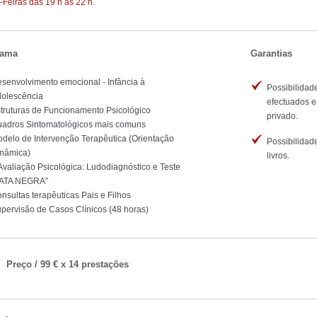
-Feiras das 19 h às 22 h.
rama
Garantias
senvolvimento emocional - Infância à
Possibilida
olescência
efectuados em
truturas de Funcionamento Psicológico
privado.
adros Sintomatológicos mais comuns
delo de Intervenção Terapêutica (Orientação
Possibilidade
nâmica)
livros.
Avaliação Psicológica: Ludodiagnóstico e Teste
PATA NEGRA”
nsultas terapêuticas Pais e Filhos
pervisão de Casos Clínicos (48 horas)
Preço / 99 € x 14 prestações