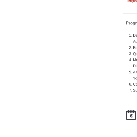
Terças
Prog
De
Ad
Es
Qu
Mo
Di
A 
“
Co
Su