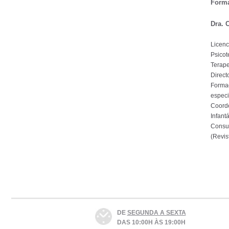
Form
Dra. 
Licenc
Psicot
Terape
Direct
Formad
especi
Coorde
Infantá
Consul
(Revis
DE
SEGUNDA A SEXTA
DAS 10:00H ÀS 19:00H