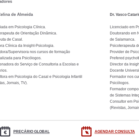
adores
Celina de Almeida
Dr. Vasco Catar
iada em Psicologia Clínica.
Licenciado em Ps
erapeuta de Orientação Dinâmica.
Doutorando em Ne
uta de Casal.
de Salamanca.
ora Clínica da Insight-Psicologia.
Psicoterapeuta d
ora/Supervisora nos cursos de formação
Provider de Psic
alizada para Psicólogos.
Prefered psychoth
nadora do Serviço de Consultoria a Escolas e
Director da Insig
rios.
Docente Universit
tora em Psicologia do Casal e Psicologia Infantil
Formador nos cur
tas, Jornais, TV).
Psicólogos.
Formador compor
de Sistemas Inte
Consultor em Psi
(Revistas, Jornai
PREÇÁRIO GLOBAL
AGENDAR CONSULTA