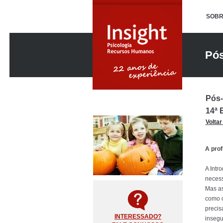
SOBR
Pós
e A
Pós-
14ª 
Voltar
A prof
A Intr
necess
Mas as
como o
precis
INTERESSADO?
insegu