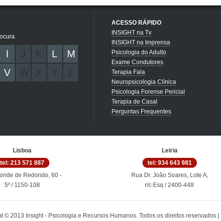
ACESSO RÁPIDO
INSIGHT na Tv
rocura
INSIGHT na Imprensa
I
J
K
L
M
Psicologia do Adulto
Exame Condutores
V
W
X
Y
Z
Terapia Fala
Neuropsicologia Clínica
Psicologia Forense Pericial
Terapia de Casal
Perguntas Frequentes
Lisboa
Leiria
tel: 213 571 887
tel: 934 643 981
onde de Redondo, 60 -
Rua Dr. João Soares, Lote A,
5º / 1150-108
r/c Esq / 2400-448
t © 2013 Insight - Psicologia e Recursos Humanos. Todos os direitos reservados |