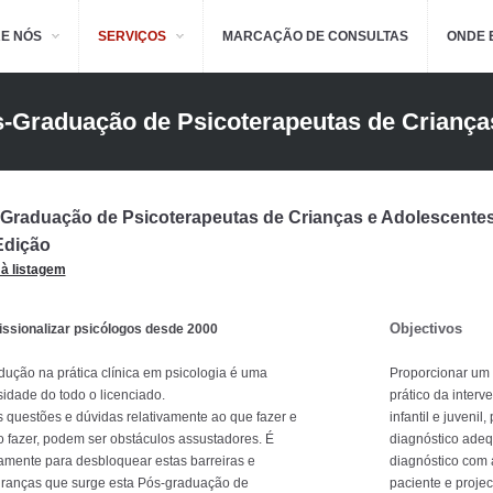
E NÓS
SERVIÇOS
MARCAÇÃO DE CONSULTAS
ONDE 
-Graduação de Psicoterapeutas de Criança
dolescentes
Graduação de Psicoterapeutas de Crianças e Adolescentes
Edição
 à listagem
Objectivos
issionalizar psicólogos desde 2000
odução na prática clínica em psicologia é uma
Proporcionar um 
idade do todo o licenciado.
prático da inter
 questões e dúvidas relativamente ao que fazer e
infantil e juveni
 fazer, podem ser obstáculos assustadores. É
diagnóstico ade
amente para desbloquear estas barreiras e
diagnóstico com 
ranças que surge esta Pós-graduação de
paciente e projec