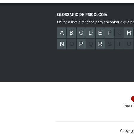
GLOSSÁRIO DE PSICOLOGIA
Utilize a lista alfabética para encontrar o que p
A
B
C
D
E
F
G
H
N
O
P
Q
R
S
T
U
Rua C
Copyrigh