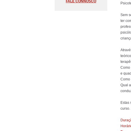
FALE CONNOSCO
Psicot
Sem se
ter co
profes
psicól
crianç
Atravé
teóric
terapêu
Como o
e quad
Como l
Qual a
conduz
Estas 
curso.
Duraçã
Horári