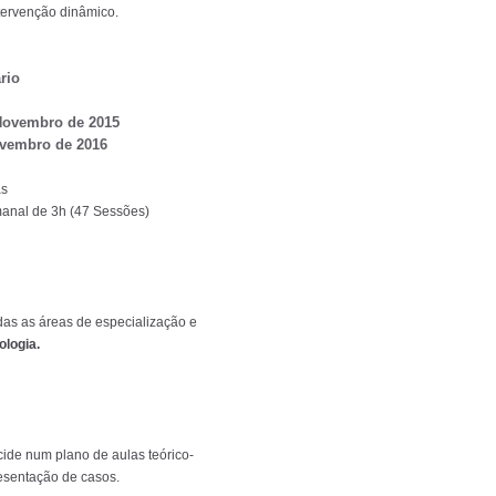
tervenção dinâmico.
rio
 Novembro de 2015
ovembro de 2016
as
nal de 3h (47 Sessões)
das as áreas de especialização e
ologia.
cide num plano de aulas teórico-
esentação de casos.