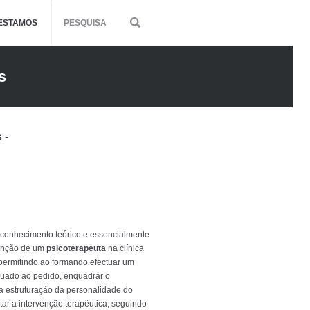
ESTAMOS
PESQUISA
s
 -
conhecimento teórico e essencialmente
venção de um
psicoterapeuta
na clínica
l, permitindo ao formando efectuar um
quado ao pedido, enquadrar o
a estruturação da personalidade do
tar a intervenção terapêutica, seguindo